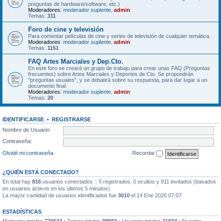
preguntas de hardware/software, etc.)
Moderadores:
moderador suplente
,
admin
Temas:
311
Foro de cine y televisión
Para comentar películas de cine y series de televisión de cualquier temática.
Moderadores:
moderador suplente
,
admin
Temas:
1151
FAQ Artes Marciales y Dep.Cto.
En este foro se creará un grupo de trabajo para crear unas FAQ (Preguntas
frecuentes) sobre Artes Marciales y Deportes de Cto. Se propondrán
"preguntas usuales", y se debatirá sobre su respuesta, para dar lugar a un
documento final.
Moderadores:
moderador suplente
,
admin
Temas:
20
IDENTIFICARSE
•
REGISTRARSE
Nombre de Usuario:
Contraseña:
Olvidé mi contraseña
Recordar
¿QUIÉN ESTÁ CONECTADO?
En total hay
816
usuarios conectados :: 5 registrados, 0 ocultos y 811 invitados (basados
en usuarios activos en los últimos 5 minutos)
La mayor cantidad de usuarios identificados fue
3010
el 14 Ene 2026 07:07
ESTADÍSTICAS