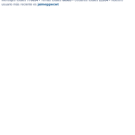
Mensajes totales
770634
• Temas totales
88983
• Usuarios totales
21934
• Nuestro
usuario más reciente es
jaimeggwcwt