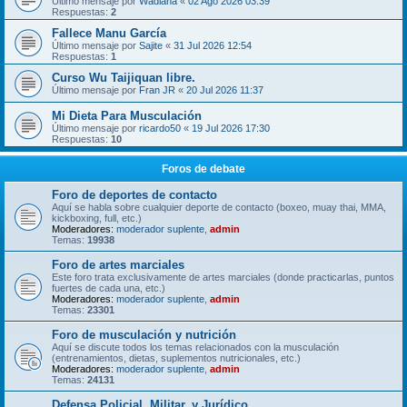
Último mensaje por
Wadiana
«
02 Ago 2026 03:39
Respuestas:
2
Fallece Manu García
Último mensaje por
Sajite
«
31 Jul 2026 12:54
Respuestas:
1
Curso Wu Taijiquan libre.
Último mensaje por
Fran JR
«
20 Jul 2026 11:37
Mi Dieta Para Musculación
Último mensaje por
ricardo50
«
19 Jul 2026 17:30
Respuestas:
10
Foros de debate
Foro de deportes de contacto
Aquí se habla sobre cualquier deporte de contacto (boxeo, muay thai, MMA,
kickboxing, full, etc.)
Moderadores:
moderador suplente
,
admin
Temas:
19938
Foro de artes marciales
Este foro trata exclusivamente de artes marciales (donde practicarlas, puntos
fuertes de cada una, etc.)
Moderadores:
moderador suplente
,
admin
Temas:
23301
Foro de musculación y nutrición
Aquí se discute todos los temas relacionados con la musculación
(entrenamientos, dietas, suplementos nutricionales, etc.)
Moderadores:
moderador suplente
,
admin
Temas:
24131
Defensa Policial, Militar, y Jurídico