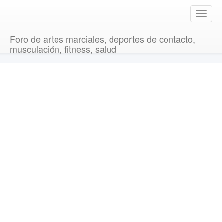
T
o
g
Foro de artes marciales, deportes de contacto,
g
musculación, fitness, salud
l
e
n
a
v
i
g
a
t
i
o
n