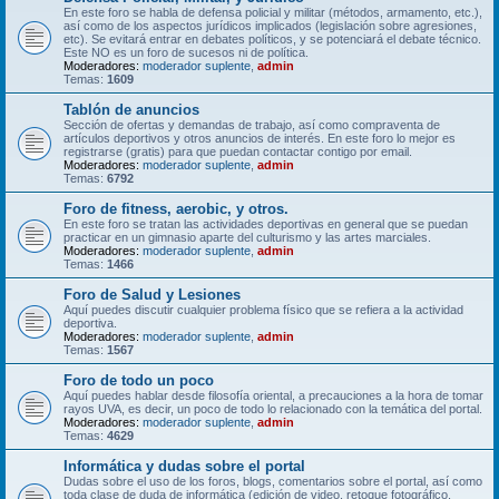
En este foro se habla de defensa policial y militar (métodos, armamento, etc.),
así como de los aspectos jurídicos implicados (legislación sobre agresiones,
etc). Se evitará entrar en debates políticos, y se potenciará el debate técnico.
Este NO es un foro de sucesos ni de política.
Moderadores:
moderador suplente
,
admin
Temas:
1609
Tablón de anuncios
Sección de ofertas y demandas de trabajo, así como compraventa de
artículos deportivos y otros anuncios de interés. En este foro lo mejor es
registrarse (gratis) para que puedan contactar contigo por email.
Moderadores:
moderador suplente
,
admin
Temas:
6792
Foro de fitness, aerobic, y otros.
En este foro se tratan las actividades deportivas en general que se puedan
practicar en un gimnasio aparte del culturismo y las artes marciales.
Moderadores:
moderador suplente
,
admin
Temas:
1466
Foro de Salud y Lesiones
Aquí puedes discutir cualquier problema físico que se refiera a la actividad
deportiva.
Moderadores:
moderador suplente
,
admin
Temas:
1567
Foro de todo un poco
Aquí puedes hablar desde filosofía oriental, a precauciones a la hora de tomar
rayos UVA, es decir, un poco de todo lo relacionado con la temática del portal.
Moderadores:
moderador suplente
,
admin
Temas:
4629
Informática y dudas sobre el portal
Dudas sobre el uso de los foros, blogs, comentarios sobre el portal, así como
toda clase de duda de informática (edición de video, retoque fotográfico,