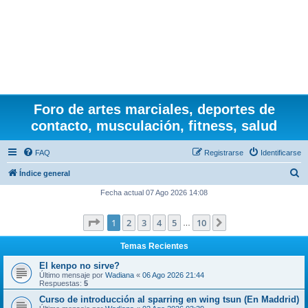
Foro de artes marciales, deportes de
contacto, musculación, fitness, salud
FAQ
Registrarse
Identificarse
B
Índice general
u
Fecha actual 07 Ago 2026 14:08
s
Página
1
de
10
1
2
3
4
5
10
Siguiente
c
…
a
Temas Recientes
r
El kenpo no sirve?
Último mensaje por
Wadiana
«
06 Ago 2026 21:44
Respuestas:
5
Curso de introducción al sparring en wing tsun (En Maddrid)