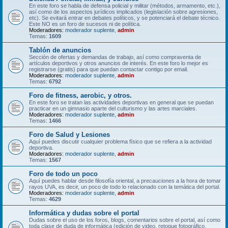
En este foro se habla de defensa policial y militar (métodos, armamento, etc.),
así como de los aspectos jurídicos implicados (legislación sobre agresiones,
etc). Se evitará entrar en debates políticos, y se potenciará el debate técnico.
Este NO es un foro de sucesos ni de política.
Moderadores:
moderador suplente
,
admin
Temas:
1609
Tablón de anuncios
Sección de ofertas y demandas de trabajo, así como compraventa de
artículos deportivos y otros anuncios de interés. En este foro lo mejor es
registrarse (gratis) para que puedan contactar contigo por email.
Moderadores:
moderador suplente
,
admin
Temas:
6792
Foro de fitness, aerobic, y otros.
En este foro se tratan las actividades deportivas en general que se puedan
practicar en un gimnasio aparte del culturismo y las artes marciales.
Moderadores:
moderador suplente
,
admin
Temas:
1466
Foro de Salud y Lesiones
Aquí puedes discutir cualquier problema físico que se refiera a la actividad
deportiva.
Moderadores:
moderador suplente
,
admin
Temas:
1567
Foro de todo un poco
Aquí puedes hablar desde filosofía oriental, a precauciones a la hora de tomar
rayos UVA, es decir, un poco de todo lo relacionado con la temática del portal.
Moderadores:
moderador suplente
,
admin
Temas:
4629
Informática y dudas sobre el portal
Dudas sobre el uso de los foros, blogs, comentarios sobre el portal, así como
toda clase de duda de informática (edición de video, retoque fotográfico,