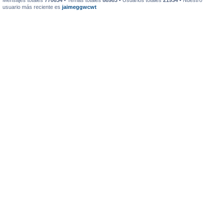
Mensajes totales
770634
• Temas totales
88983
• Usuarios totales
21934
• Nuestro
usuario más reciente es
jaimeggwcwt