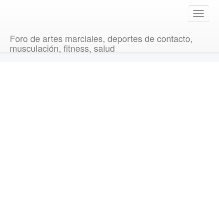
T
o
g
Foro de artes marciales, deportes de contacto,
g
musculación, fitness, salud
l
e
n
a
v
i
g
a
t
i
o
n