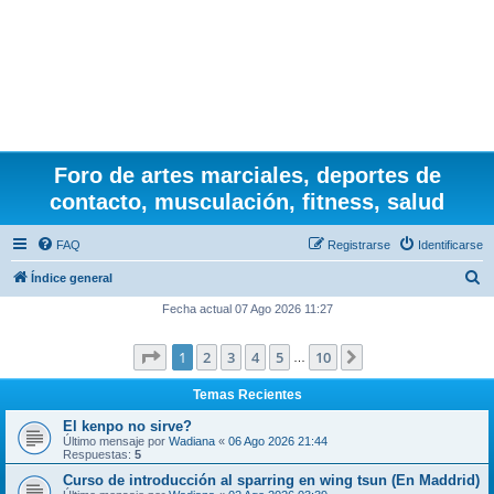
Foro de artes marciales, deportes de
contacto, musculación, fitness, salud
FAQ
Registrarse
Identificarse
B
Índice general
u
Fecha actual 07 Ago 2026 11:27
s
Página
1
de
10
1
2
3
4
5
10
Siguiente
c
…
a
Temas Recientes
r
El kenpo no sirve?
Último mensaje por
Wadiana
«
06 Ago 2026 21:44
Respuestas:
5
Curso de introducción al sparring en wing tsun (En Maddrid)