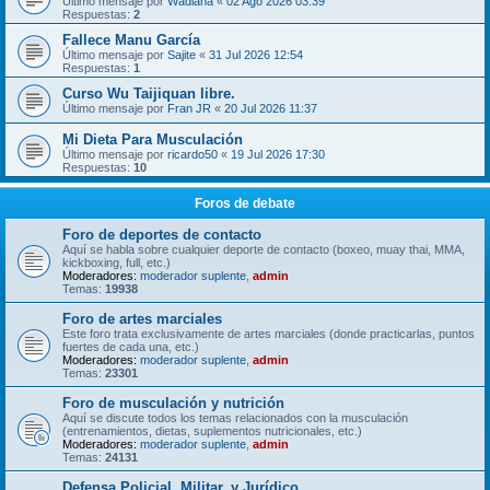
Último mensaje por
Wadiana
«
02 Ago 2026 03:39
Respuestas:
2
Fallece Manu García
Último mensaje por
Sajite
«
31 Jul 2026 12:54
Respuestas:
1
Curso Wu Taijiquan libre.
Último mensaje por
Fran JR
«
20 Jul 2026 11:37
Mi Dieta Para Musculación
Último mensaje por
ricardo50
«
19 Jul 2026 17:30
Respuestas:
10
Foros de debate
Foro de deportes de contacto
Aquí se habla sobre cualquier deporte de contacto (boxeo, muay thai, MMA,
kickboxing, full, etc.)
Moderadores:
moderador suplente
,
admin
Temas:
19938
Foro de artes marciales
Este foro trata exclusivamente de artes marciales (donde practicarlas, puntos
fuertes de cada una, etc.)
Moderadores:
moderador suplente
,
admin
Temas:
23301
Foro de musculación y nutrición
Aquí se discute todos los temas relacionados con la musculación
(entrenamientos, dietas, suplementos nutricionales, etc.)
Moderadores:
moderador suplente
,
admin
Temas:
24131
Defensa Policial, Militar, y Jurídico