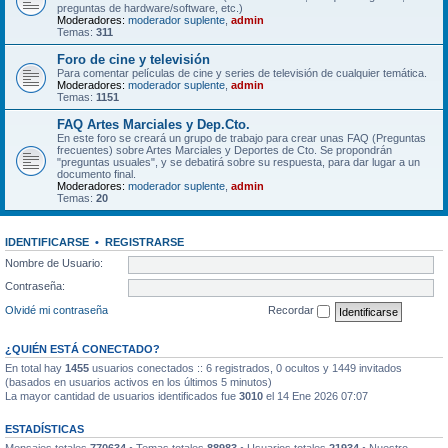
preguntas de hardware/software, etc.)
Moderadores:
moderador suplente
,
admin
Temas:
311
Foro de cine y televisión
Para comentar películas de cine y series de televisión de cualquier temática.
Moderadores:
moderador suplente
,
admin
Temas:
1151
FAQ Artes Marciales y Dep.Cto.
En este foro se creará un grupo de trabajo para crear unas FAQ (Preguntas
frecuentes) sobre Artes Marciales y Deportes de Cto. Se propondrán
"preguntas usuales", y se debatirá sobre su respuesta, para dar lugar a un
documento final.
Moderadores:
moderador suplente
,
admin
Temas:
20
IDENTIFICARSE
•
REGISTRARSE
Nombre de Usuario:
Contraseña:
Olvidé mi contraseña
Recordar
¿QUIÉN ESTÁ CONECTADO?
En total hay
1455
usuarios conectados :: 6 registrados, 0 ocultos y 1449 invitados
(basados en usuarios activos en los últimos 5 minutos)
La mayor cantidad de usuarios identificados fue
3010
el 14 Ene 2026 07:07
ESTADÍSTICAS