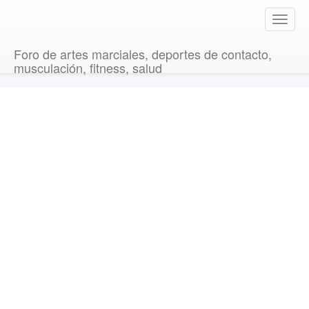
T
o
g
Foro de artes marciales, deportes de contacto,
g
musculación, fitness, salud
l
e
n
a
v
i
g
a
t
i
o
n