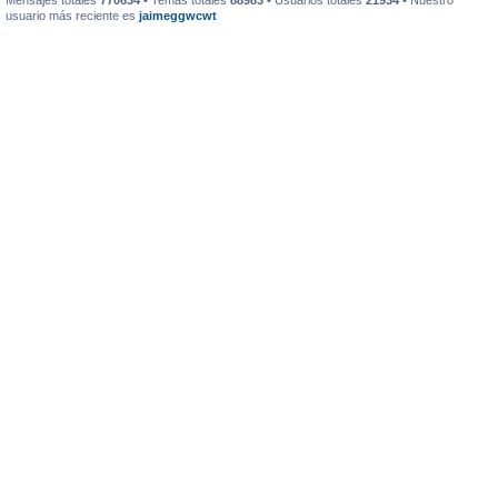
Mensajes totales
770634
• Temas totales
88983
• Usuarios totales
21934
• Nuestro
usuario más reciente es
jaimeggwcwt