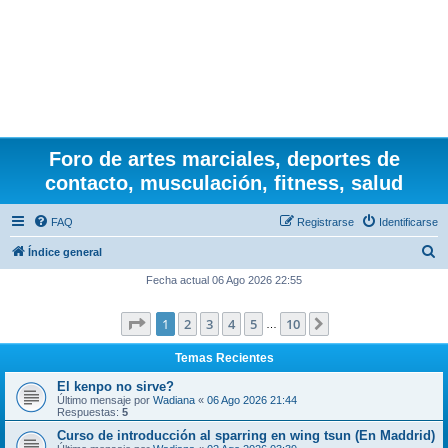
Foro de artes marciales, deportes de
contacto, musculación, fitness, salud
FAQ
Registrarse
Identificarse
B
Índice general
u
Fecha actual 06 Ago 2026 22:55
s
Página
1
de
10
1
2
3
4
5
10
Siguiente
c
…
a
Temas Recientes
r
El kenpo no sirve?
Último mensaje por
Wadiana
«
06 Ago 2026 21:44
Respuestas:
5
Curso de introducción al sparring en wing tsun (En Maddrid)