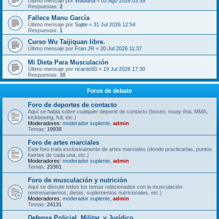
Último mensaje por
Wadiana
«
02 Ago 2026 03:39
Respuestas:
2
Fallece Manu García
Último mensaje por
Sajite
«
31 Jul 2026 12:54
Respuestas:
1
Curso Wu Taijiquan libre.
Último mensaje por
Fran JR
«
20 Jul 2026 11:37
Mi Dieta Para Musculación
Último mensaje por
ricardo50
«
19 Jul 2026 17:30
Respuestas:
10
Foros de debate
Foro de deportes de contacto
Aquí se habla sobre cualquier deporte de contacto (boxeo, muay thai, MMA,
kickboxing, full, etc.)
Moderadores:
moderador suplente
,
admin
Temas:
19938
Foro de artes marciales
Este foro trata exclusivamente de artes marciales (donde practicarlas, puntos
fuertes de cada una, etc.)
Moderadores:
moderador suplente
,
admin
Temas:
23301
Foro de musculación y nutrición
Aquí se discute todos los temas relacionados con la musculación
(entrenamientos, dietas, suplementos nutricionales, etc.)
Moderadores:
moderador suplente
,
admin
Temas:
24131
Defensa Policial, Militar, y Jurídico