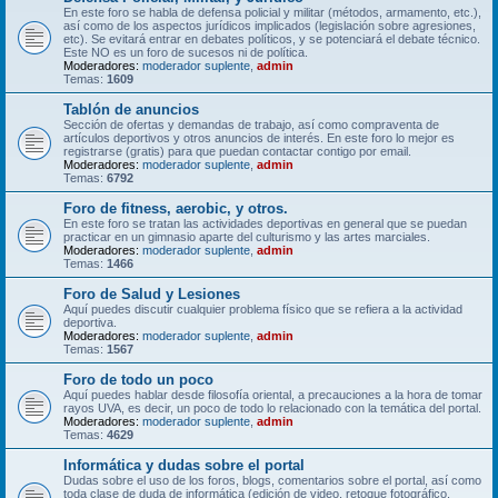
En este foro se habla de defensa policial y militar (métodos, armamento, etc.),
así como de los aspectos jurídicos implicados (legislación sobre agresiones,
etc). Se evitará entrar en debates políticos, y se potenciará el debate técnico.
Este NO es un foro de sucesos ni de política.
Moderadores:
moderador suplente
,
admin
Temas:
1609
Tablón de anuncios
Sección de ofertas y demandas de trabajo, así como compraventa de
artículos deportivos y otros anuncios de interés. En este foro lo mejor es
registrarse (gratis) para que puedan contactar contigo por email.
Moderadores:
moderador suplente
,
admin
Temas:
6792
Foro de fitness, aerobic, y otros.
En este foro se tratan las actividades deportivas en general que se puedan
practicar en un gimnasio aparte del culturismo y las artes marciales.
Moderadores:
moderador suplente
,
admin
Temas:
1466
Foro de Salud y Lesiones
Aquí puedes discutir cualquier problema físico que se refiera a la actividad
deportiva.
Moderadores:
moderador suplente
,
admin
Temas:
1567
Foro de todo un poco
Aquí puedes hablar desde filosofía oriental, a precauciones a la hora de tomar
rayos UVA, es decir, un poco de todo lo relacionado con la temática del portal.
Moderadores:
moderador suplente
,
admin
Temas:
4629
Informática y dudas sobre el portal
Dudas sobre el uso de los foros, blogs, comentarios sobre el portal, así como
toda clase de duda de informática (edición de video, retoque fotográfico,