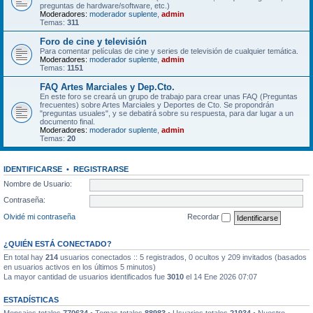
preguntas de hardware/software, etc.)
Moderadores:
moderador suplente
,
admin
Temas:
311
Foro de cine y televisión
Para comentar películas de cine y series de televisión de cualquier temática.
Moderadores:
moderador suplente
,
admin
Temas:
1151
FAQ Artes Marciales y Dep.Cto.
En este foro se creará un grupo de trabajo para crear unas FAQ (Preguntas
frecuentes) sobre Artes Marciales y Deportes de Cto. Se propondrán
"preguntas usuales", y se debatirá sobre su respuesta, para dar lugar a un
documento final.
Moderadores:
moderador suplente
,
admin
Temas:
20
IDENTIFICARSE
•
REGISTRARSE
Nombre de Usuario:
Contraseña:
Olvidé mi contraseña
Recordar
¿QUIÉN ESTÁ CONECTADO?
En total hay
214
usuarios conectados :: 5 registrados, 0 ocultos y 209 invitados (basados
en usuarios activos en los últimos 5 minutos)
La mayor cantidad de usuarios identificados fue
3010
el 14 Ene 2026 07:07
ESTADÍSTICAS