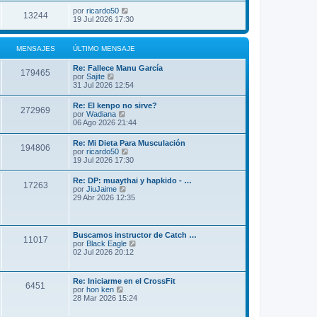
por
ricardo50
13244
19 Jul 2026 17:30
MENSAJES
ÚLTIMO MENSAJE
Re: Fallece Manu García
179465
V
por
Sajite
e
31 Jul 2026 12:54
r
ú
Re: El kenpo no sirve?
272969
l
V
por
Wadiana
t
e
06 Ago 2026 21:44
i
r
m
ú
Re: Mi Dieta Para Musculación
o
194806
l
V
por
ricardo50
m
t
e
19 Jul 2026 17:30
e
i
r
n
m
ú
s
Re: DP: muaythai y hapkido - …
o
17263
l
a
V
por
JiuJaime
m
t
j
e
29 Abr 2026 12:35
e
i
e
r
n
m
ú
s
o
l
a
m
t
j
Buscamos instructor de Catch …
e
11017
i
e
V
por
Black Eagle
n
m
e
02 Jul 2026 20:12
s
o
r
a
m
ú
j
e
l
e
Re: Iniciarme en el CrossFit
n
6451
t
V
por
hon ken
s
i
e
28 Mar 2026 15:24
a
m
r
j
o
ú
e