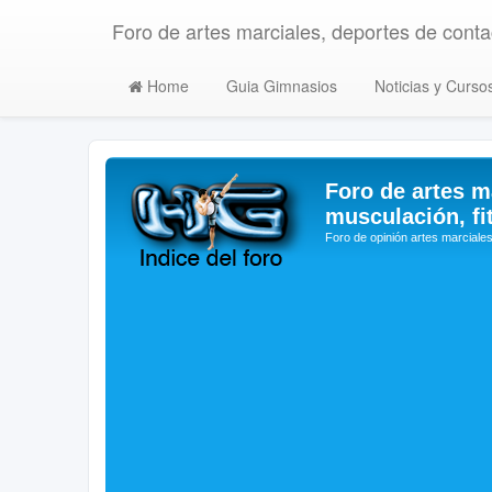
Foro de artes marciales, deportes de contac
Home
Guia Gimnasios
Noticias y Curso
Foro de artes m
musculación, fi
Foro de opinión artes marciales