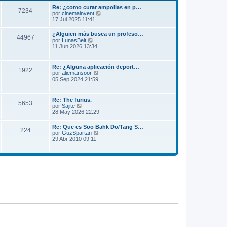
m
l
Re: ¿como curar ampollas en p…
e
7234
t
V
por
cinemainvent
n
i
e
17 Jul 2025 11:41
s
m
r
a
o
ú
j
¿Alguien más busca un profeso…
m
44967
l
e
V
por
LunasBelt
e
t
e
11 Jun 2026 13:34
n
i
r
s
m
ú
a
o
l
j
Re: ¿Alguna aplicación deport…
m
1922
t
e
V
por
aliemansoor
e
i
e
05 Sep 2024 21:59
n
m
r
s
o
ú
a
m
l
j
Re: The furius.
e
5653
t
e
V
por
Sajite
n
i
e
28 May 2026 22:29
s
m
r
a
o
ú
j
Re: Que es Soo Bahk Do/Tang S…
m
224
l
e
V
por
GuzSpartan
e
t
e
29 Abr 2010 09:11
n
i
r
s
m
ú
a
o
l
j
m
t
e
e
i
n
m
s
o
a
m
j
e
e
n
s
a
j
e