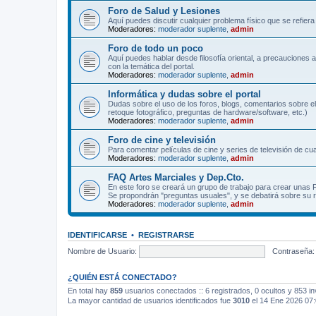
Foro de Salud y Lesiones
Aquí puedes discutir cualquier problema físico que se refiera 
Moderadores:
moderador suplente
,
admin
Foro de todo un poco
Aquí puedes hablar desde filosofía oriental, a precauciones 
con la temática del portal.
Moderadores:
moderador suplente
,
admin
Informática y dudas sobre el portal
Dudas sobre el uso de los foros, blogs, comentarios sobre el
retoque fotográfico, preguntas de hardware/software, etc.)
Moderadores:
moderador suplente
,
admin
Foro de cine y televisión
Para comentar películas de cine y series de televisión de cua
Moderadores:
moderador suplente
,
admin
FAQ Artes Marciales y Dep.Cto.
En este foro se creará un grupo de trabajo para crear unas
Se propondrán "preguntas usuales", y se debatirá sobre su r
Moderadores:
moderador suplente
,
admin
IDENTIFICARSE
•
REGISTRARSE
Nombre de Usuario:
Contraseña:
¿QUIÉN ESTÁ CONECTADO?
En total hay
859
usuarios conectados :: 6 registrados, 0 ocultos y 853 in
La mayor cantidad de usuarios identificados fue
3010
el 14 Ene 2026 07