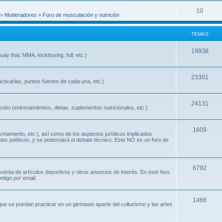
10
»
Moderadores
»
Foro de musculación y nutrición
TEMAS
19938
ay thai, MMA, kickboxing, full, etc.)
23301
cticarlas, puntos fuertes de cada una, etc.)
24131
ión (entrenamientos, dietas, suplementos nutricionales, etc.)
1609
 armamento, etc.), así como de los aspectos jurídicos implicados
ates políticos, y se potenciará el debate técnico. Este NO es un foro de
6792
nta de artículos deportivos y otros anuncios de interés. En este foro
ntigo por email.
1466
que se puedan practicar en un gimnasio aparte del culturismo y las artes