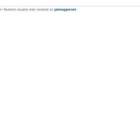
4
• Nuestro usuario más reciente es
jaimeggwcwt