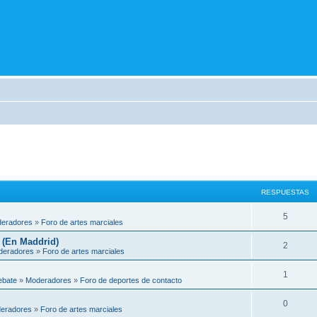
RESPUESTAS
5
eradores
»
Foro de artes marciales
 (En Maddrid)
2
deradores
»
Foro de artes marciales
1
ebate
»
Moderadores
»
Foro de deportes de contacto
0
eradores
»
Foro de artes marciales