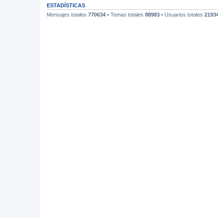
ESTADÍSTICAS
Mensajes totales
770634
• Temas totales
88983
• Usuarios totales
2193