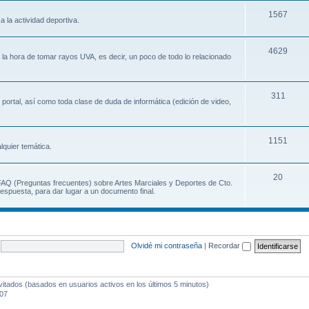
1567
a la actividad deportiva.
4629
a la hora de tomar rayos UVA, es decir, un poco de todo lo relacionado
311
 portal, así como toda clase de duda de informática (edición de video,
1151
lquier temática.
20
 FAQ (Preguntas frecuentes) sobre Artes Marciales y Deportes de Cto.
espuesta, para dar lugar a un documento final.
Olvidé mi contraseña
|
Recordar
vitados (basados en usuarios activos en los últimos 5 minutos)
:07