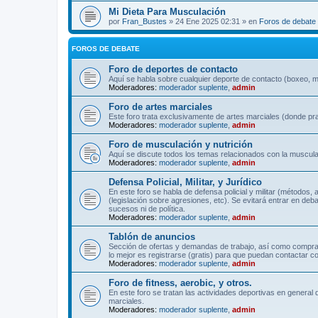
Mi Dieta Para Musculación
por
Fran_Bustes
» 24 Ene 2025 02:31 » en
Foros de debate
FOROS DE DEBATE
Foro de deportes de contacto
Aquí se habla sobre cualquier deporte de contacto (boxeo, mu
Moderadores:
moderador suplente
,
admin
Foro de artes marciales
Este foro trata exclusivamente de artes marciales (donde pra
Moderadores:
moderador suplente
,
admin
Foro de musculación y nutrición
Aquí se discute todos los temas relacionados con la musculac
Moderadores:
moderador suplente
,
admin
Defensa Policial, Militar, y Jurídico
En este foro se habla de defensa policial y militar (métodos,
(legislación sobre agresiones, etc). Se evitará entrar en deb
sucesos ni de política.
Moderadores:
moderador suplente
,
admin
Tablón de anuncios
Sección de ofertas y demandas de trabajo, así como comprave
lo mejor es registrarse (gratis) para que puedan contactar co
Moderadores:
moderador suplente
,
admin
Foro de fitness, aerobic, y otros.
En este foro se tratan las actividades deportivas en general 
marciales.
Moderadores:
moderador suplente
,
admin