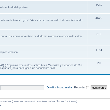
1567
a la actividad deportiva.
4629
a la hora de tomar rayos UVA, es decir, un poco de todo lo relacionado
311
 portal, así como toda clase de duda de informática (edición de video,
1151
lquier temática.
20
 FAQ (Preguntas frecuentes) sobre Artes Marciales y Deportes de Cto.
espuesta, para dar lugar a un documento final.
Olvidé mi contraseña
|
Recordar
 invitados (basados en usuarios activos en los últimos 5 minutos)
:07