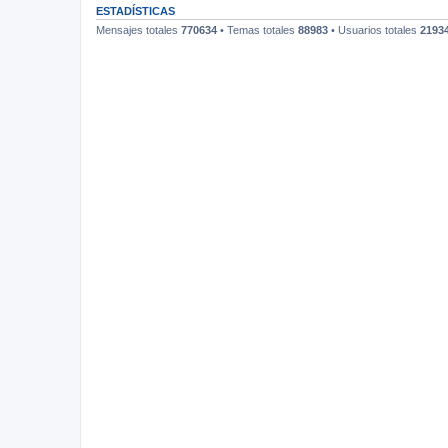
ESTADÍSTICAS
Mensajes totales
770634
• Temas totales
88983
• Usuarios totales
2193