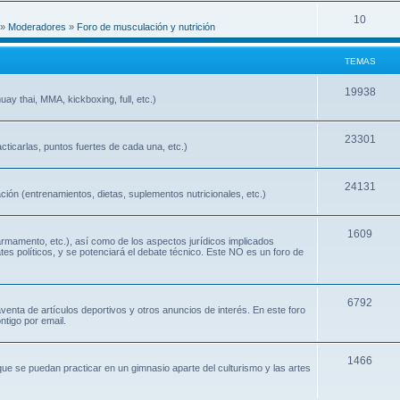
10
»
Moderadores
»
Foro de musculación y nutrición
TEMAS
19938
ay thai, MMA, kickboxing, full, etc.)
23301
cticarlas, puntos fuertes de cada una, etc.)
24131
ión (entrenamientos, dietas, suplementos nutricionales, etc.)
1609
 armamento, etc.), así como de los aspectos jurídicos implicados
ates políticos, y se potenciará el debate técnico. Este NO es un foro de
6792
nta de artículos deportivos y otros anuncios de interés. En este foro
ntigo por email.
1466
que se puedan practicar en un gimnasio aparte del culturismo y las artes