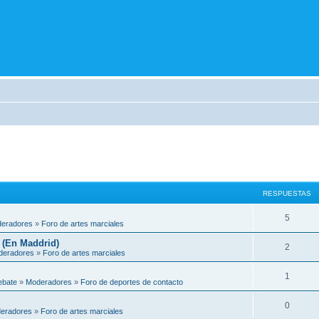
RESPUESTAS
5
eradores
»
Foro de artes marciales
 (En Maddrid)
2
deradores
»
Foro de artes marciales
1
ebate
»
Moderadores
»
Foro de deportes de contacto
0
eradores
»
Foro de artes marciales