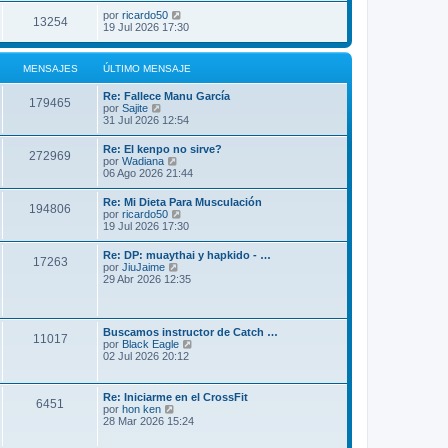
por
ricardo50
13254
19 Jul 2026 17:30
MENSAJES
ÚLTIMO MENSAJE
Re: Fallece Manu García
179465
V
por
Sajite
e
31 Jul 2026 12:54
r
ú
Re: El kenpo no sirve?
272969
l
V
por
Wadiana
t
e
06 Ago 2026 21:44
i
r
m
ú
Re: Mi Dieta Para Musculación
o
194806
l
V
por
ricardo50
m
t
e
19 Jul 2026 17:30
e
i
r
n
m
ú
s
Re: DP: muaythai y hapkido - …
o
17263
l
a
V
por
JiuJaime
m
t
j
e
29 Abr 2026 12:35
e
i
e
r
n
m
ú
s
o
l
a
m
t
j
Buscamos instructor de Catch …
e
11017
i
e
V
por
Black Eagle
n
m
e
02 Jul 2026 20:12
s
o
r
a
m
ú
j
e
l
e
Re: Iniciarme en el CrossFit
n
6451
t
V
por
hon ken
s
i
e
28 Mar 2026 15:24
a
m
r
j
o
ú
e