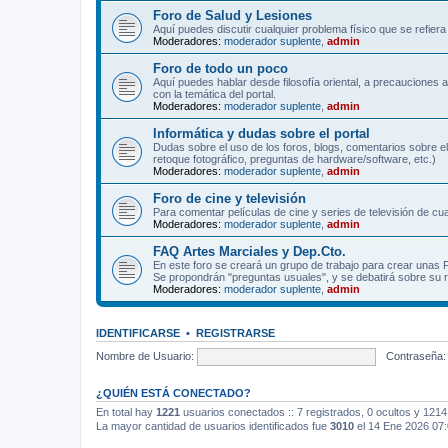
Foro de Salud y Lesiones
Aquí puedes discutir cualquier problema físico que se refiera 
Moderadores:
moderador suplente
,
admin
Foro de todo un poco
Aquí puedes hablar desde filosofía oriental, a precauciones 
con la temática del portal.
Moderadores:
moderador suplente
,
admin
Informática y dudas sobre el portal
Dudas sobre el uso de los foros, blogs, comentarios sobre el
retoque fotográfico, preguntas de hardware/software, etc.)
Moderadores:
moderador suplente
,
admin
Foro de cine y televisión
Para comentar películas de cine y series de televisión de cua
Moderadores:
moderador suplente
,
admin
FAQ Artes Marciales y Dep.Cto.
En este foro se creará un grupo de trabajo para crear unas
Se propondrán "preguntas usuales", y se debatirá sobre su r
Moderadores:
moderador suplente
,
admin
IDENTIFICARSE
•
REGISTRARSE
Nombre de Usuario:
Contraseña:
¿QUIÉN ESTÁ CONECTADO?
En total hay
1221
usuarios conectados :: 7 registrados, 0 ocultos y 1214
La mayor cantidad de usuarios identificados fue
3010
el 14 Ene 2026 07