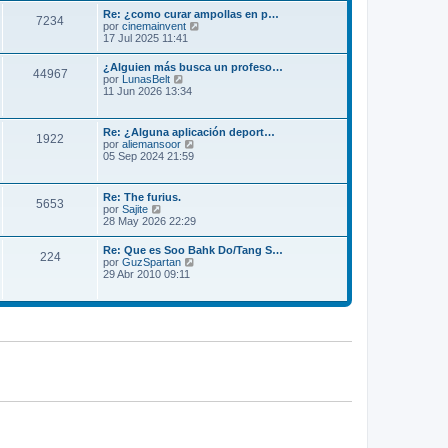
m
l
Re: ¿como curar ampollas en p…
e
7234
t
V
por
cinemainvent
n
i
e
17 Jul 2025 11:41
s
m
r
a
o
ú
j
¿Alguien más busca un profeso…
m
44967
l
e
V
por
LunasBelt
e
t
e
11 Jun 2026 13:34
n
i
r
s
m
ú
a
o
l
j
Re: ¿Alguna aplicación deport…
m
1922
t
e
V
por
aliemansoor
e
i
e
05 Sep 2024 21:59
n
m
r
s
o
ú
a
m
l
j
Re: The furius.
e
5653
t
e
V
por
Sajite
n
i
e
28 May 2026 22:29
s
m
r
a
o
ú
j
Re: Que es Soo Bahk Do/Tang S…
m
224
l
e
V
por
GuzSpartan
e
t
e
29 Abr 2010 09:11
n
i
r
s
m
ú
a
o
l
j
m
t
e
e
i
n
m
s
o
a
m
j
e
e
n
s
a
j
e