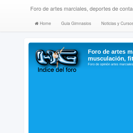
Foro de artes marciales, deportes de contac
Home
Guia Gimnasios
Noticias y Curso
Foro de artes m
musculación, fi
Foro de opinión artes marciales