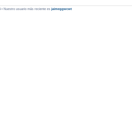
4
• Nuestro usuario más reciente es
jaimeggwcwt