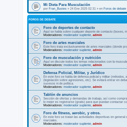
Mi Dieta Para Musculación
por
Fran_Bustes
» 24 Ene 2025 02:31 » en
Foros de debate
FOROS DE DEBATE
Foro de deportes de contacto
Aquí se habla sobre cualquier deporte de contacto (boxeo, mu
Moderadores:
moderador suplente
,
admin
Foro de artes marciales
Este foro trata exclusivamente de artes marciales (donde pra
Moderadores:
moderador suplente
,
admin
Foro de musculación y nutrición
Aquí se discute todos los temas relacionados con la musculac
Moderadores:
moderador suplente
,
admin
Defensa Policial, Militar, y Jurídico
En este foro se habla de defensa policial y militar (métodos,
(legislación sobre agresiones, etc). Se evitará entrar en deb
sucesos ni de política.
Moderadores:
moderador suplente
,
admin
Tablón de anuncios
Sección de ofertas y demandas de trabajo, así como comprave
lo mejor es registrarse (gratis) para que puedan contactar co
Moderadores:
moderador suplente
,
admin
Foro de fitness, aerobic, y otros.
En este foro se tratan las actividades deportivas en general 
marciales.
Moderadores:
moderador suplente
,
admin