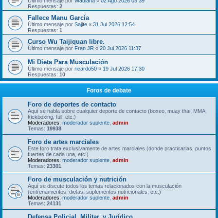
Último mensaje por
Wadiana
«
02 Ago 2026 03:39
Respuestas:
2
Fallece Manu García
Último mensaje por
Sajite
«
31 Jul 2026 12:54
Respuestas:
1
Curso Wu Taijiquan libre.
Último mensaje por
Fran JR
«
20 Jul 2026 11:37
Mi Dieta Para Musculación
Último mensaje por
ricardo50
«
19 Jul 2026 17:30
Respuestas:
10
Foros de debate
Foro de deportes de contacto
Aquí se habla sobre cualquier deporte de contacto (boxeo, muay thai, MMA,
kickboxing, full, etc.)
Moderadores:
moderador suplente
,
admin
Temas:
19938
Foro de artes marciales
Este foro trata exclusivamente de artes marciales (donde practicarlas, puntos
fuertes de cada una, etc.)
Moderadores:
moderador suplente
,
admin
Temas:
23301
Foro de musculación y nutrición
Aquí se discute todos los temas relacionados con la musculación
(entrenamientos, dietas, suplementos nutricionales, etc.)
Moderadores:
moderador suplente
,
admin
Temas:
24131
Defensa Policial, Militar, y Jurídico