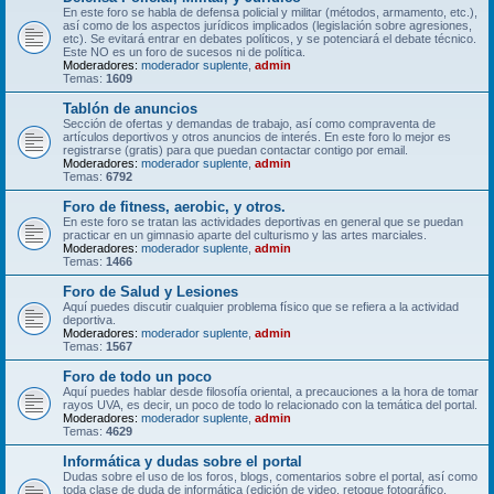
En este foro se habla de defensa policial y militar (métodos, armamento, etc.),
así como de los aspectos jurídicos implicados (legislación sobre agresiones,
etc). Se evitará entrar en debates políticos, y se potenciará el debate técnico.
Este NO es un foro de sucesos ni de política.
Moderadores:
moderador suplente
,
admin
Temas:
1609
Tablón de anuncios
Sección de ofertas y demandas de trabajo, así como compraventa de
artículos deportivos y otros anuncios de interés. En este foro lo mejor es
registrarse (gratis) para que puedan contactar contigo por email.
Moderadores:
moderador suplente
,
admin
Temas:
6792
Foro de fitness, aerobic, y otros.
En este foro se tratan las actividades deportivas en general que se puedan
practicar en un gimnasio aparte del culturismo y las artes marciales.
Moderadores:
moderador suplente
,
admin
Temas:
1466
Foro de Salud y Lesiones
Aquí puedes discutir cualquier problema físico que se refiera a la actividad
deportiva.
Moderadores:
moderador suplente
,
admin
Temas:
1567
Foro de todo un poco
Aquí puedes hablar desde filosofía oriental, a precauciones a la hora de tomar
rayos UVA, es decir, un poco de todo lo relacionado con la temática del portal.
Moderadores:
moderador suplente
,
admin
Temas:
4629
Informática y dudas sobre el portal
Dudas sobre el uso de los foros, blogs, comentarios sobre el portal, así como
toda clase de duda de informática (edición de video, retoque fotográfico,