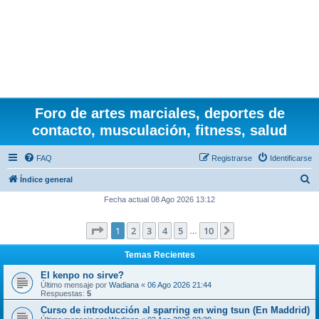
Foro de artes marciales, deportes de
contacto, musculación, fitness, salud
FAQ
Registrarse
Identificarse
B
Índice general
u
Fecha actual 08 Ago 2026 13:12
s
Página
1
de
10
1
2
3
4
5
10
Siguiente
c
…
a
Temas Recientes
r
El kenpo no sirve?
Último mensaje por
Wadiana
«
06 Ago 2026 21:44
Respuestas:
5
Curso de introducción al sparring en wing tsun (En Maddrid)