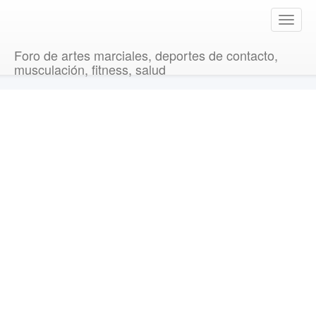
T
o
g
Foro de artes marciales, deportes de contacto,
g
musculación, fitness, salud
l
e
n
a
v
i
g
a
t
i
o
n