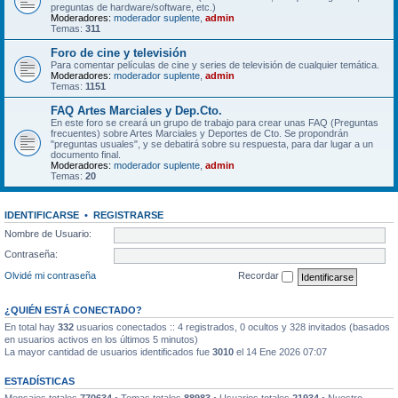
preguntas de hardware/software, etc.)
Moderadores:
moderador suplente
,
admin
Temas:
311
Foro de cine y televisión
Para comentar películas de cine y series de televisión de cualquier temática.
Moderadores:
moderador suplente
,
admin
Temas:
1151
FAQ Artes Marciales y Dep.Cto.
En este foro se creará un grupo de trabajo para crear unas FAQ (Preguntas
frecuentes) sobre Artes Marciales y Deportes de Cto. Se propondrán
"preguntas usuales", y se debatirá sobre su respuesta, para dar lugar a un
documento final.
Moderadores:
moderador suplente
,
admin
Temas:
20
IDENTIFICARSE
•
REGISTRARSE
Nombre de Usuario:
Contraseña:
Olvidé mi contraseña
Recordar
¿QUIÉN ESTÁ CONECTADO?
En total hay
332
usuarios conectados :: 4 registrados, 0 ocultos y 328 invitados (basados
en usuarios activos en los últimos 5 minutos)
La mayor cantidad de usuarios identificados fue
3010
el 14 Ene 2026 07:07
ESTADÍSTICAS