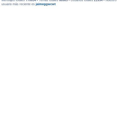
Mensajes totales
770634
• Temas totales
88983
• Usuarios totales
21934
• Nuestro
usuario más reciente es
jaimeggwcwt