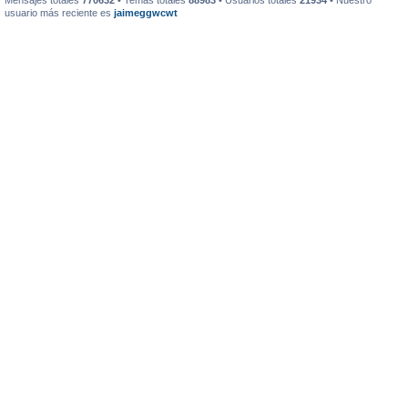
Mensajes totales
770632
• Temas totales
88983
• Usuarios totales
21934
• Nuestro
usuario más reciente es
jaimeggwcwt