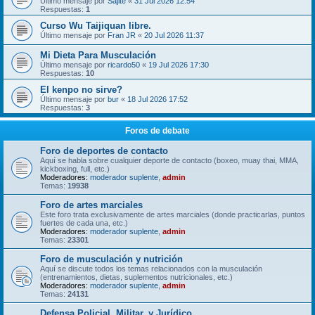
Último mensaje por
Sajite
«
31 Jul 2026 12:54
Respuestas:
1
Curso Wu Taijiquan libre.
Último mensaje por
Fran JR
«
20 Jul 2026 11:37
Mi Dieta Para Musculación
Último mensaje por
ricardo50
«
19 Jul 2026 17:30
Respuestas:
10
El kenpo no sirve?
Último mensaje por
bur
«
18 Jul 2026 17:52
Respuestas:
3
Foros de debate
Foro de deportes de contacto
Aquí se habla sobre cualquier deporte de contacto (boxeo, muay thai, MMA,
kickboxing, full, etc.)
Moderadores:
moderador suplente
,
admin
Temas:
19938
Foro de artes marciales
Este foro trata exclusivamente de artes marciales (donde practicarlas, puntos
fuertes de cada una, etc.)
Moderadores:
moderador suplente
,
admin
Temas:
23301
Foro de musculación y nutrición
Aquí se discute todos los temas relacionados con la musculación
(entrenamientos, dietas, suplementos nutricionales, etc.)
Moderadores:
moderador suplente
,
admin
Temas:
24131
Defensa Policial, Militar, y Jurídico