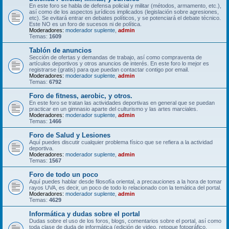
En este foro se habla de defensa policial y militar (métodos, armamento, etc.),
así como de los aspectos jurídicos implicados (legislación sobre agresiones,
etc). Se evitará entrar en debates políticos, y se potenciará el debate técnico.
Este NO es un foro de sucesos ni de política.
Moderadores:
moderador suplente
,
admin
Temas:
1609
Tablón de anuncios
Sección de ofertas y demandas de trabajo, así como compraventa de
artículos deportivos y otros anuncios de interés. En este foro lo mejor es
registrarse (gratis) para que puedan contactar contigo por email.
Moderadores:
moderador suplente
,
admin
Temas:
6792
Foro de fitness, aerobic, y otros.
En este foro se tratan las actividades deportivas en general que se puedan
practicar en un gimnasio aparte del culturismo y las artes marciales.
Moderadores:
moderador suplente
,
admin
Temas:
1466
Foro de Salud y Lesiones
Aquí puedes discutir cualquier problema físico que se refiera a la actividad
deportiva.
Moderadores:
moderador suplente
,
admin
Temas:
1567
Foro de todo un poco
Aquí puedes hablar desde filosofía oriental, a precauciones a la hora de tomar
rayos UVA, es decir, un poco de todo lo relacionado con la temática del portal.
Moderadores:
moderador suplente
,
admin
Temas:
4629
Informática y dudas sobre el portal
Dudas sobre el uso de los foros, blogs, comentarios sobre el portal, así como
toda clase de duda de informática (edición de video, retoque fotográfico,