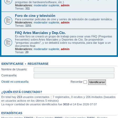
preguntas de hardware/software, etc.)
Moderadores:
moderador suplente
,
admin
Temas:
311
Foro de cine y televisión
Para comentar películas de cine y series de televisión de cualquier temática.
Moderadores:
moderador suplente
,
admin
Temas:
1151
FAQ Artes Marciales y Dep.Cto.
En este foro se creará un grupo de trabajo para crear unas FAQ (Preguntas
frecuentes) sobre Artes Marciales y Deportes de Cto. Se propondrán
"preguntas usuales", y se debatirá sobre su respuesta, para dar lugar a un
documento final.
Moderadores:
moderador suplente
,
admin
Temas:
20
IDENTIFICARSE
•
REGISTRARSE
Nombre de Usuario:
Contraseña:
Olvidé mi contraseña
Recordar
¿QUIÉN ESTÁ CONECTADO?
En total hay
213
usuarios conectados :: 7 registrados, 0 ocultos y 206 invitados (basados
en usuarios activos en los últimos 5 minutos)
La mayor cantidad de usuarios identificados fue
3010
el 14 Ene 2026 07:07
ESTADÍSTICAS