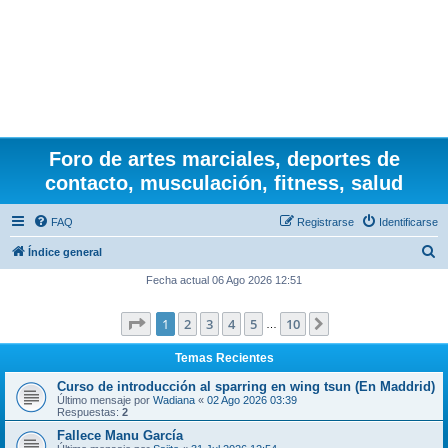
Foro de artes marciales, deportes de
contacto, musculación, fitness, salud
FAQ
Registrarse
Identificarse
B
Índice general
u
Fecha actual 06 Ago 2026 12:51
s
Página
1
de
10
1
2
3
4
5
10
Siguiente
c
…
a
Temas Recientes
r
Curso de introducción al sparring en wing tsun (En Maddrid)
Último mensaje por
Wadiana
«
02 Ago 2026 03:39
Respuestas:
2
Fallece Manu García