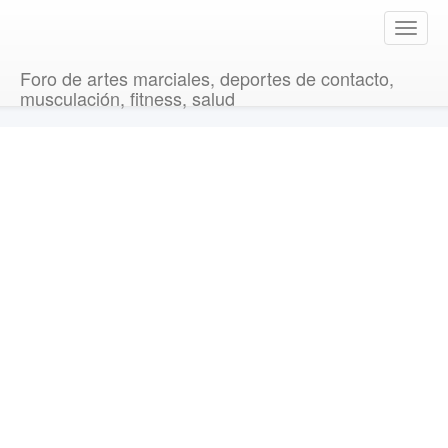
T
o
g
Foro de artes marciales, deportes de contacto,
g
musculación, fitness, salud
l
e
n
a
v
i
g
a
t
i
o
n