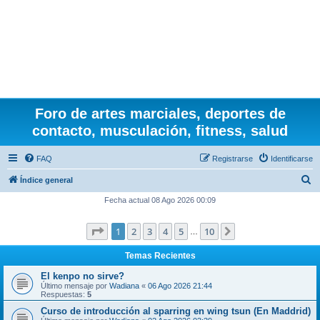
Foro de artes marciales, deportes de
contacto, musculación, fitness, salud
FAQ
Registrarse
Identificarse
B
Índice general
u
Fecha actual 08 Ago 2026 00:09
s
Página
1
de
10
1
2
3
4
5
10
Siguiente
c
…
a
Temas Recientes
r
El kenpo no sirve?
Último mensaje por
Wadiana
«
06 Ago 2026 21:44
Respuestas:
5
Curso de introducción al sparring en wing tsun (En Maddrid)