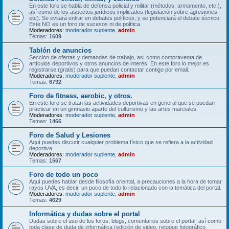
En este foro se habla de defensa policial y militar (métodos, armamento, etc.),
así como de los aspectos jurídicos implicados (legislación sobre agresiones,
etc). Se evitará entrar en debates políticos, y se potenciará el debate técnico.
Este NO es un foro de sucesos ni de política.
Moderadores:
moderador suplente
,
admin
Temas:
1609
Tablón de anuncios
Sección de ofertas y demandas de trabajo, así como compraventa de
artículos deportivos y otros anuncios de interés. En este foro lo mejor es
registrarse (gratis) para que puedan contactar contigo por email.
Moderadores:
moderador suplente
,
admin
Temas:
6792
Foro de fitness, aerobic, y otros.
En este foro se tratan las actividades deportivas en general que se puedan
practicar en un gimnasio aparte del culturismo y las artes marciales.
Moderadores:
moderador suplente
,
admin
Temas:
1466
Foro de Salud y Lesiones
Aquí puedes discutir cualquier problema físico que se refiera a la actividad
deportiva.
Moderadores:
moderador suplente
,
admin
Temas:
1567
Foro de todo un poco
Aquí puedes hablar desde filosofía oriental, a precauciones a la hora de tomar
rayos UVA, es decir, un poco de todo lo relacionado con la temática del portal.
Moderadores:
moderador suplente
,
admin
Temas:
4629
Informática y dudas sobre el portal
Dudas sobre el uso de los foros, blogs, comentarios sobre el portal, así como
toda clase de duda de informática (edición de video, retoque fotográfico,