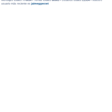
Mensajes totales
770634
• Temas totales
88983
• Usuarios totales
21934
• Nuestro
usuario más reciente es
jaimeggwcwt