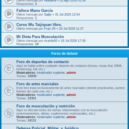
Último mensaje por
Wadiana
«
02 Ago 2026 03:39
Respuestas:
2
Fallece Manu García
Último mensaje por
Sajite
«
31 Jul 2026 12:54
Respuestas:
1
Curso Wu Taijiquan libre.
Último mensaje por
Fran JR
«
20 Jul 2026 11:37
Mi Dieta Para Musculación
Último mensaje por
ricardo50
«
19 Jul 2026 17:30
Respuestas:
10
Foros de debate
Foro de deportes de contacto
Aquí se habla sobre cualquier deporte de contacto (boxeo, muay thai, MMA,
kickboxing, full, etc.)
Moderadores:
moderador suplente
,
admin
Temas:
19938
Foro de artes marciales
Este foro trata exclusivamente de artes marciales (donde practicarlas, puntos
fuertes de cada una, etc.)
Moderadores:
moderador suplente
,
admin
Temas:
23301
Foro de musculación y nutrición
Aquí se discute todos los temas relacionados con la musculación
(entrenamientos, dietas, suplementos nutricionales, etc.)
Moderadores:
moderador suplente
,
admin
Temas:
24131
Defensa Policial, Militar, y Jurídico