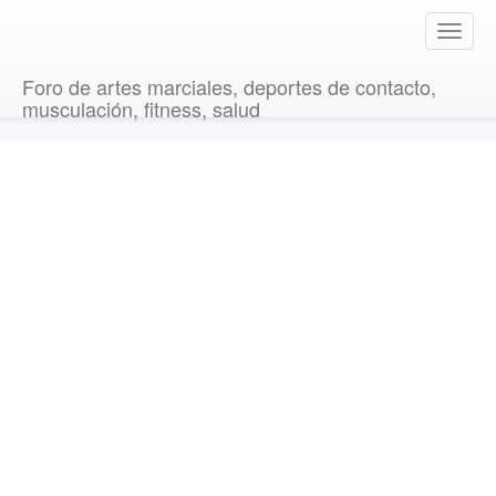
T
o
g
Foro de artes marciales, deportes de contacto,
g
musculación, fitness, salud
l
e
n
a
v
i
g
a
t
i
o
n