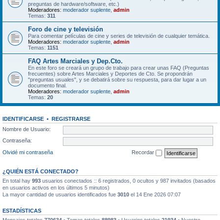
preguntas de hardware/software, etc.)
Moderadores:
moderador suplente
,
admin
Temas:
311
Foro de cine y televisión
Para comentar películas de cine y series de televisión de cualquier temática.
Moderadores:
moderador suplente
,
admin
Temas:
1151
FAQ Artes Marciales y Dep.Cto.
En este foro se creará un grupo de trabajo para crear unas FAQ (Preguntas
frecuentes) sobre Artes Marciales y Deportes de Cto. Se propondrán
"preguntas usuales", y se debatirá sobre su respuesta, para dar lugar a un
documento final.
Moderadores:
moderador suplente
,
admin
Temas:
20
IDENTIFICARSE
•
REGISTRARSE
Nombre de Usuario:
Contraseña:
Olvidé mi contraseña
Recordar
¿QUIÉN ESTÁ CONECTADO?
En total hay
993
usuarios conectados :: 6 registrados, 0 ocultos y 987 invitados (basados
en usuarios activos en los últimos 5 minutos)
La mayor cantidad de usuarios identificados fue
3010
el 14 Ene 2026 07:07
ESTADÍSTICAS