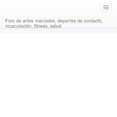
T
o
g
Foro de artes marciales, deportes de contacto,
g
musculación, fitness, salud
l
e
n
a
v
i
g
a
t
i
o
n