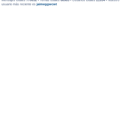
Mensajes totales
770632
• Temas totales
88983
• Usuarios totales
21934
• Nuestro
usuario más reciente es
jaimeggwcwt