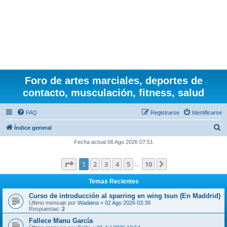
Foro de artes marciales, deportes de
contacto, musculación, fitness, salud
FAQ
Registrarse
Identificarse
B
Índice general
u
Fecha actual 06 Ago 2026 07:51
s
Página
1
de
10
1
2
3
4
5
10
Siguiente
c
…
a
Temas Recientes
r
Curso de introducción al sparring en wing tsun (En Maddrid)
Último mensaje por
Wadiana
«
02 Ago 2026 03:39
Respuestas:
2
Fallece Manu García