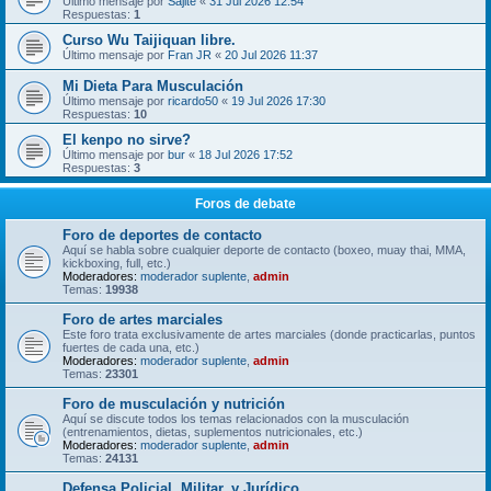
Último mensaje por
Sajite
«
31 Jul 2026 12:54
Respuestas:
1
Curso Wu Taijiquan libre.
Último mensaje por
Fran JR
«
20 Jul 2026 11:37
Mi Dieta Para Musculación
Último mensaje por
ricardo50
«
19 Jul 2026 17:30
Respuestas:
10
El kenpo no sirve?
Último mensaje por
bur
«
18 Jul 2026 17:52
Respuestas:
3
Foros de debate
Foro de deportes de contacto
Aquí se habla sobre cualquier deporte de contacto (boxeo, muay thai, MMA,
kickboxing, full, etc.)
Moderadores:
moderador suplente
,
admin
Temas:
19938
Foro de artes marciales
Este foro trata exclusivamente de artes marciales (donde practicarlas, puntos
fuertes de cada una, etc.)
Moderadores:
moderador suplente
,
admin
Temas:
23301
Foro de musculación y nutrición
Aquí se discute todos los temas relacionados con la musculación
(entrenamientos, dietas, suplementos nutricionales, etc.)
Moderadores:
moderador suplente
,
admin
Temas:
24131
Defensa Policial, Militar, y Jurídico