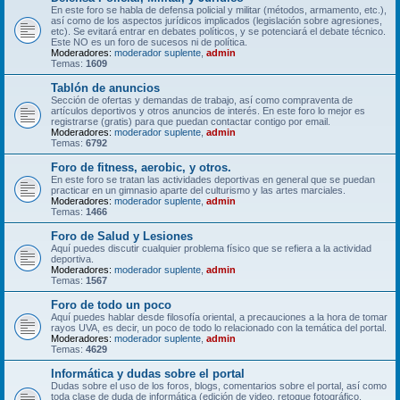
En este foro se habla de defensa policial y militar (métodos, armamento, etc.),
así como de los aspectos jurídicos implicados (legislación sobre agresiones,
etc). Se evitará entrar en debates políticos, y se potenciará el debate técnico.
Este NO es un foro de sucesos ni de política.
Moderadores:
moderador suplente
,
admin
Temas:
1609
Tablón de anuncios
Sección de ofertas y demandas de trabajo, así como compraventa de
artículos deportivos y otros anuncios de interés. En este foro lo mejor es
registrarse (gratis) para que puedan contactar contigo por email.
Moderadores:
moderador suplente
,
admin
Temas:
6792
Foro de fitness, aerobic, y otros.
En este foro se tratan las actividades deportivas en general que se puedan
practicar en un gimnasio aparte del culturismo y las artes marciales.
Moderadores:
moderador suplente
,
admin
Temas:
1466
Foro de Salud y Lesiones
Aquí puedes discutir cualquier problema físico que se refiera a la actividad
deportiva.
Moderadores:
moderador suplente
,
admin
Temas:
1567
Foro de todo un poco
Aquí puedes hablar desde filosofía oriental, a precauciones a la hora de tomar
rayos UVA, es decir, un poco de todo lo relacionado con la temática del portal.
Moderadores:
moderador suplente
,
admin
Temas:
4629
Informática y dudas sobre el portal
Dudas sobre el uso de los foros, blogs, comentarios sobre el portal, así como
toda clase de duda de informática (edición de video, retoque fotográfico,