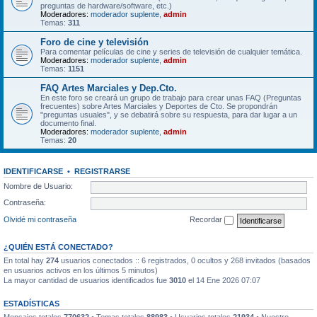
preguntas de hardware/software, etc.)
Moderadores:
moderador suplente
,
admin
Temas:
311
Foro de cine y televisión
Para comentar películas de cine y series de televisión de cualquier temática.
Moderadores:
moderador suplente
,
admin
Temas:
1151
FAQ Artes Marciales y Dep.Cto.
En este foro se creará un grupo de trabajo para crear unas FAQ (Preguntas
frecuentes) sobre Artes Marciales y Deportes de Cto. Se propondrán
"preguntas usuales", y se debatirá sobre su respuesta, para dar lugar a un
documento final.
Moderadores:
moderador suplente
,
admin
Temas:
20
IDENTIFICARSE
•
REGISTRARSE
Nombre de Usuario:
Contraseña:
Olvidé mi contraseña
Recordar
¿QUIÉN ESTÁ CONECTADO?
En total hay
274
usuarios conectados :: 6 registrados, 0 ocultos y 268 invitados (basados
en usuarios activos en los últimos 5 minutos)
La mayor cantidad de usuarios identificados fue
3010
el 14 Ene 2026 07:07
ESTADÍSTICAS