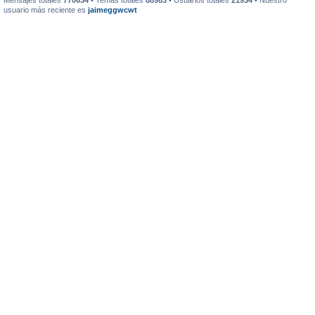
Mensajes totales
770634
• Temas totales
88983
• Usuarios totales
21934
• Nuestro
usuario más reciente es
jaimeggwcwt