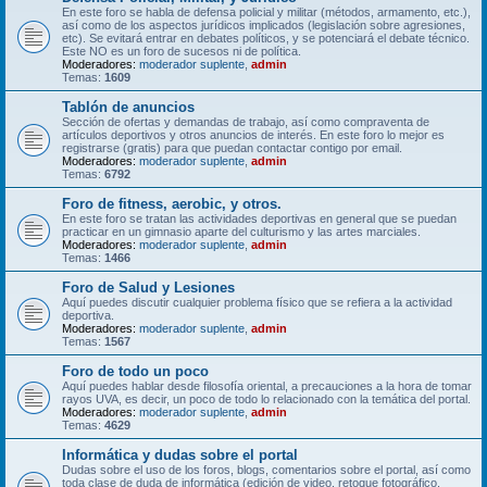
En este foro se habla de defensa policial y militar (métodos, armamento, etc.),
así como de los aspectos jurídicos implicados (legislación sobre agresiones,
etc). Se evitará entrar en debates políticos, y se potenciará el debate técnico.
Este NO es un foro de sucesos ni de política.
Moderadores:
moderador suplente
,
admin
Temas:
1609
Tablón de anuncios
Sección de ofertas y demandas de trabajo, así como compraventa de
artículos deportivos y otros anuncios de interés. En este foro lo mejor es
registrarse (gratis) para que puedan contactar contigo por email.
Moderadores:
moderador suplente
,
admin
Temas:
6792
Foro de fitness, aerobic, y otros.
En este foro se tratan las actividades deportivas en general que se puedan
practicar en un gimnasio aparte del culturismo y las artes marciales.
Moderadores:
moderador suplente
,
admin
Temas:
1466
Foro de Salud y Lesiones
Aquí puedes discutir cualquier problema físico que se refiera a la actividad
deportiva.
Moderadores:
moderador suplente
,
admin
Temas:
1567
Foro de todo un poco
Aquí puedes hablar desde filosofía oriental, a precauciones a la hora de tomar
rayos UVA, es decir, un poco de todo lo relacionado con la temática del portal.
Moderadores:
moderador suplente
,
admin
Temas:
4629
Informática y dudas sobre el portal
Dudas sobre el uso de los foros, blogs, comentarios sobre el portal, así como
toda clase de duda de informática (edición de video, retoque fotográfico,