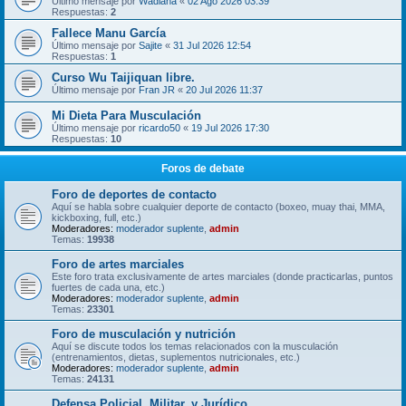
Último mensaje por
Wadiana
«
02 Ago 2026 03:39
Respuestas:
2
Fallece Manu García
Último mensaje por
Sajite
«
31 Jul 2026 12:54
Respuestas:
1
Curso Wu Taijiquan libre.
Último mensaje por
Fran JR
«
20 Jul 2026 11:37
Mi Dieta Para Musculación
Último mensaje por
ricardo50
«
19 Jul 2026 17:30
Respuestas:
10
Foros de debate
Foro de deportes de contacto
Aquí se habla sobre cualquier deporte de contacto (boxeo, muay thai, MMA,
kickboxing, full, etc.)
Moderadores:
moderador suplente
,
admin
Temas:
19938
Foro de artes marciales
Este foro trata exclusivamente de artes marciales (donde practicarlas, puntos
fuertes de cada una, etc.)
Moderadores:
moderador suplente
,
admin
Temas:
23301
Foro de musculación y nutrición
Aquí se discute todos los temas relacionados con la musculación
(entrenamientos, dietas, suplementos nutricionales, etc.)
Moderadores:
moderador suplente
,
admin
Temas:
24131
Defensa Policial, Militar, y Jurídico