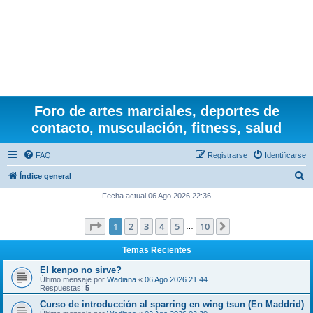
Foro de artes marciales, deportes de
contacto, musculación, fitness, salud
FAQ
Registrarse
Identificarse
B
Índice general
u
Fecha actual 06 Ago 2026 22:36
s
Página
1
de
10
1
2
3
4
5
10
Siguiente
c
…
a
Temas Recientes
r
El kenpo no sirve?
Último mensaje por
Wadiana
«
06 Ago 2026 21:44
Respuestas:
5
Curso de introducción al sparring en wing tsun (En Maddrid)