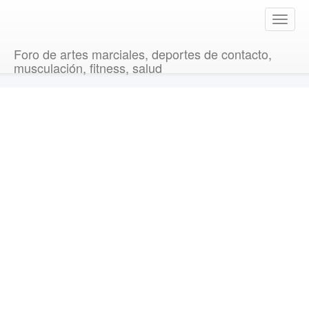
T
o
g
Foro de artes marciales, deportes de contacto,
g
musculación, fitness, salud
l
e
n
a
v
i
g
a
t
i
o
n