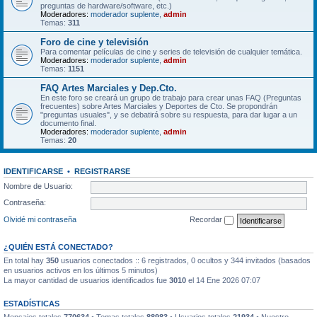
preguntas de hardware/software, etc.)
Moderadores:
moderador suplente
,
admin
Temas:
311
Foro de cine y televisión
Para comentar películas de cine y series de televisión de cualquier temática.
Moderadores:
moderador suplente
,
admin
Temas:
1151
FAQ Artes Marciales y Dep.Cto.
En este foro se creará un grupo de trabajo para crear unas FAQ (Preguntas
frecuentes) sobre Artes Marciales y Deportes de Cto. Se propondrán
"preguntas usuales", y se debatirá sobre su respuesta, para dar lugar a un
documento final.
Moderadores:
moderador suplente
,
admin
Temas:
20
IDENTIFICARSE
•
REGISTRARSE
Nombre de Usuario:
Contraseña:
Olvidé mi contraseña
Recordar
¿QUIÉN ESTÁ CONECTADO?
En total hay
350
usuarios conectados :: 6 registrados, 0 ocultos y 344 invitados (basados
en usuarios activos en los últimos 5 minutos)
La mayor cantidad de usuarios identificados fue
3010
el 14 Ene 2026 07:07
ESTADÍSTICAS