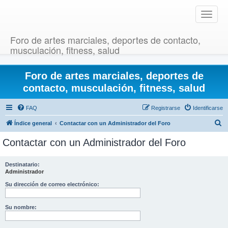
T
o
g
Foro de artes marciales, deportes de contacto,
g
musculación, fitness, salud
l
e
Foro de artes marciales, deportes de
n
a
contacto, musculación, fitness, salud
v
i
FAQ
Registrarse
Identificarse
g
B
Índice general
Contactar con un Administrador del Foro
a
u
t
Contactar con un Administrador del Foro
i
s
o
c
Destinatario:
n
Administrador
a
r
Su dirección de correo electrónico:
Su nombre: