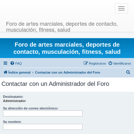
T
o
g
Foro de artes marciales, deportes de contacto,
g
musculación, fitness, salud
l
e
Foro de artes marciales, deportes de
n
a
contacto, musculación, fitness, salud
v
i
FAQ
Registrarse
Identificarse
g
B
Índice general
Contactar con un Administrador del Foro
a
u
t
Contactar con un Administrador del Foro
i
s
o
c
Destinatario:
n
Administrador
a
r
Su dirección de correo electrónico:
Su nombre: