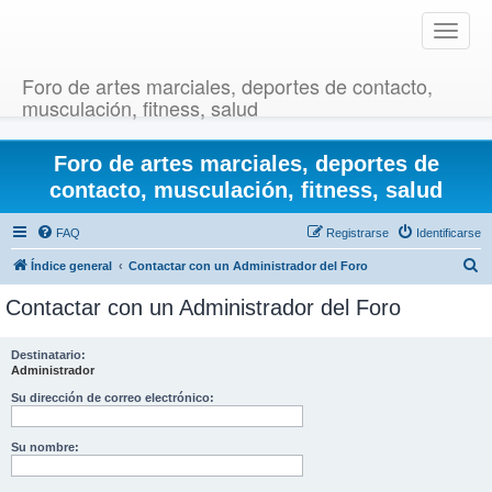
T
o
g
Foro de artes marciales, deportes de contacto,
g
musculación, fitness, salud
l
e
Foro de artes marciales, deportes de
n
a
contacto, musculación, fitness, salud
v
i
FAQ
Registrarse
Identificarse
g
B
Índice general
Contactar con un Administrador del Foro
a
u
t
Contactar con un Administrador del Foro
i
s
o
c
Destinatario:
n
Administrador
a
r
Su dirección de correo electrónico:
Su nombre: