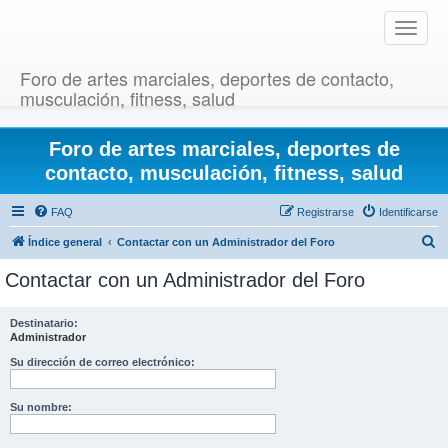
T
o
g
Foro de artes marciales, deportes de contacto,
g
musculación, fitness, salud
l
e
Foro de artes marciales, deportes de
n
a
contacto, musculación, fitness, salud
v
i
FAQ
Registrarse
Identificarse
g
B
Índice general
Contactar con un Administrador del Foro
a
u
t
Contactar con un Administrador del Foro
i
s
o
c
Destinatario:
n
Administrador
a
r
Su dirección de correo electrónico:
Su nombre: