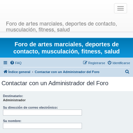
T
o
g
Foro de artes marciales, deportes de contacto,
g
musculación, fitness, salud
l
e
Foro de artes marciales, deportes de
n
a
contacto, musculación, fitness, salud
v
i
FAQ
Registrarse
Identificarse
g
B
Índice general
Contactar con un Administrador del Foro
a
u
t
Contactar con un Administrador del Foro
i
s
o
c
Destinatario:
n
Administrador
a
r
Su dirección de correo electrónico:
Su nombre: