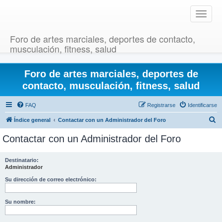
T
o
g
Foro de artes marciales, deportes de contacto,
g
musculación, fitness, salud
l
e
Foro de artes marciales, deportes de
n
a
contacto, musculación, fitness, salud
v
i
FAQ
Registrarse
Identificarse
g
B
Índice general
Contactar con un Administrador del Foro
a
u
t
Contactar con un Administrador del Foro
i
s
o
c
Destinatario:
n
Administrador
a
r
Su dirección de correo electrónico:
Su nombre: