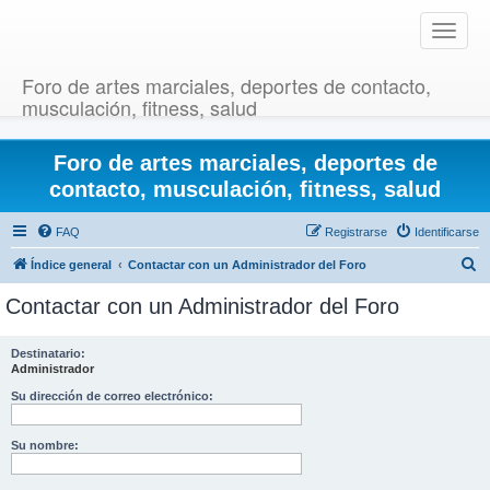
T
o
g
Foro de artes marciales, deportes de contacto,
g
musculación, fitness, salud
l
e
Foro de artes marciales, deportes de
n
a
contacto, musculación, fitness, salud
v
i
FAQ
Registrarse
Identificarse
g
B
Índice general
Contactar con un Administrador del Foro
a
u
t
Contactar con un Administrador del Foro
i
s
o
c
Destinatario:
n
Administrador
a
r
Su dirección de correo electrónico:
Su nombre: