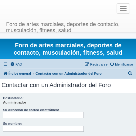
T
o
g
Foro de artes marciales, deportes de contacto,
g
musculación, fitness, salud
l
e
Foro de artes marciales, deportes de
n
a
contacto, musculación, fitness, salud
v
i
FAQ
Registrarse
Identificarse
g
B
Índice general
Contactar con un Administrador del Foro
a
u
t
Contactar con un Administrador del Foro
i
s
o
c
Destinatario:
n
Administrador
a
r
Su dirección de correo electrónico:
Su nombre: