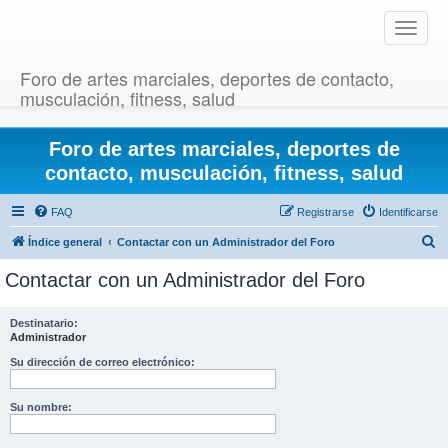
T
o
g
Foro de artes marciales, deportes de contacto,
g
musculación, fitness, salud
l
e
Foro de artes marciales, deportes de
n
a
contacto, musculación, fitness, salud
v
i
FAQ
Registrarse
Identificarse
g
B
Índice general
Contactar con un Administrador del Foro
a
u
t
Contactar con un Administrador del Foro
i
s
o
c
Destinatario:
n
Administrador
a
r
Su dirección de correo electrónico:
Su nombre: