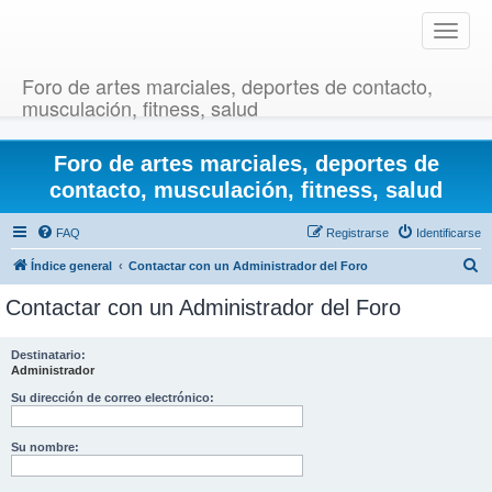
T
o
g
Foro de artes marciales, deportes de contacto,
g
musculación, fitness, salud
l
e
Foro de artes marciales, deportes de
n
a
contacto, musculación, fitness, salud
v
i
FAQ
Registrarse
Identificarse
g
B
Índice general
Contactar con un Administrador del Foro
a
u
t
Contactar con un Administrador del Foro
i
s
o
c
Destinatario:
n
Administrador
a
r
Su dirección de correo electrónico:
Su nombre: