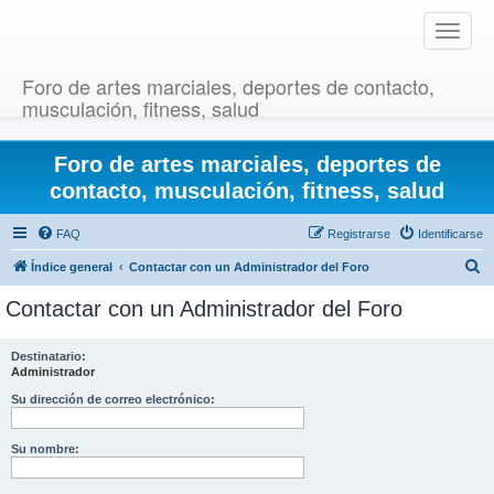
T
o
g
Foro de artes marciales, deportes de contacto,
g
musculación, fitness, salud
l
e
Foro de artes marciales, deportes de
n
a
contacto, musculación, fitness, salud
v
i
FAQ
Registrarse
Identificarse
g
B
Índice general
Contactar con un Administrador del Foro
a
u
t
Contactar con un Administrador del Foro
i
s
o
c
Destinatario:
n
Administrador
a
r
Su dirección de correo electrónico:
Su nombre: