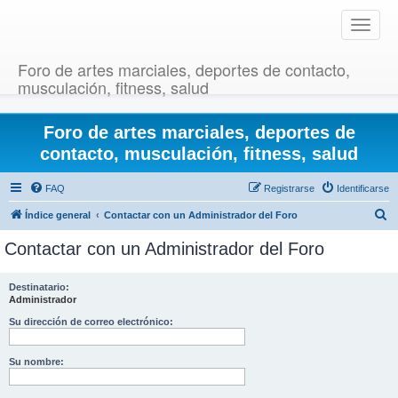
T
o
g
Foro de artes marciales, deportes de contacto,
g
musculación, fitness, salud
l
e
Foro de artes marciales, deportes de
n
a
contacto, musculación, fitness, salud
v
i
FAQ
Registrarse
Identificarse
g
B
Índice general
Contactar con un Administrador del Foro
a
u
t
Contactar con un Administrador del Foro
i
s
o
c
Destinatario:
n
Administrador
a
r
Su dirección de correo electrónico:
Su nombre: