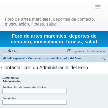
T
o
g
Foro de artes marciales, deportes de contacto,
g
musculación, fitness, salud
l
e
Foro de artes marciales, deportes de
n
a
contacto, musculación, fitness, salud
v
i
FAQ
Registrarse
Identificarse
g
B
Índice general
Contactar con un Administrador del Foro
a
u
t
Contactar con un Administrador del Foro
i
s
o
c
Destinatario:
n
Administrador
a
r
Su dirección de correo electrónico:
Su nombre: