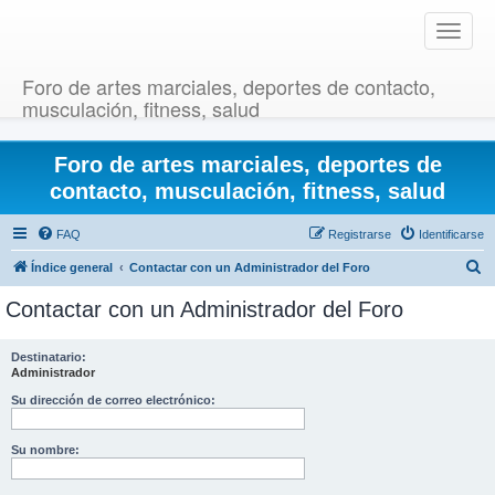
T
o
g
Foro de artes marciales, deportes de contacto,
g
musculación, fitness, salud
l
e
Foro de artes marciales, deportes de
n
a
contacto, musculación, fitness, salud
v
i
FAQ
Registrarse
Identificarse
g
B
Índice general
Contactar con un Administrador del Foro
a
u
t
Contactar con un Administrador del Foro
i
s
o
c
Destinatario:
n
Administrador
a
r
Su dirección de correo electrónico:
Su nombre: