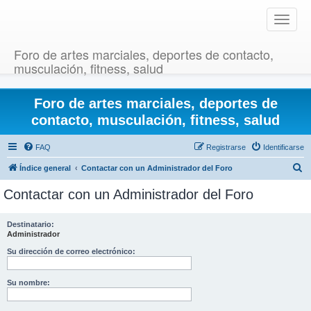
T
o
g
Foro de artes marciales, deportes de contacto,
g
musculación, fitness, salud
l
e
Foro de artes marciales, deportes de
n
a
contacto, musculación, fitness, salud
v
i
FAQ
Registrarse
Identificarse
g
B
Índice general
Contactar con un Administrador del Foro
a
u
t
Contactar con un Administrador del Foro
i
s
o
c
Destinatario:
n
Administrador
a
r
Su dirección de correo electrónico:
Su nombre: