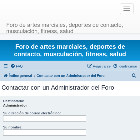
T
o
g
Foro de artes marciales, deportes de contacto,
g
musculación, fitness, salud
l
e
Foro de artes marciales, deportes de
n
a
contacto, musculación, fitness, salud
v
i
FAQ
Registrarse
Identificarse
g
B
Índice general
Contactar con un Administrador del Foro
a
u
t
Contactar con un Administrador del Foro
i
s
o
c
Destinatario:
n
Administrador
a
r
Su dirección de correo electrónico:
Su nombre: