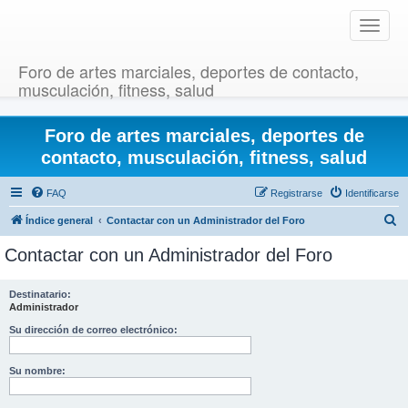
T
o
g
Foro de artes marciales, deportes de contacto,
g
musculación, fitness, salud
l
e
Foro de artes marciales, deportes de
n
a
contacto, musculación, fitness, salud
v
i
FAQ
Registrarse
Identificarse
g
B
Índice general
Contactar con un Administrador del Foro
a
u
t
Contactar con un Administrador del Foro
i
s
o
c
Destinatario:
n
Administrador
a
r
Su dirección de correo electrónico:
Su nombre: