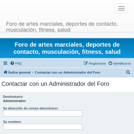
T
o
g
Foro de artes marciales, deportes de contacto,
g
musculación, fitness, salud
l
e
Foro de artes marciales, deportes de
n
a
contacto, musculación, fitness, salud
v
i
FAQ
Registrarse
Identificarse
g
B
Índice general
Contactar con un Administrador del Foro
a
u
t
Contactar con un Administrador del Foro
i
s
o
c
Destinatario:
n
Administrador
a
r
Su dirección de correo electrónico:
Su nombre: