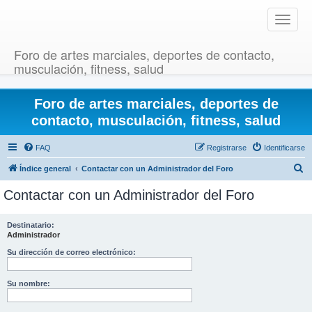
T
o
g
Foro de artes marciales, deportes de contacto,
g
musculación, fitness, salud
l
e
Foro de artes marciales, deportes de
n
a
contacto, musculación, fitness, salud
v
i
FAQ
Registrarse
Identificarse
g
B
Índice general
Contactar con un Administrador del Foro
a
u
t
Contactar con un Administrador del Foro
i
s
o
c
Destinatario:
n
Administrador
a
r
Su dirección de correo electrónico:
Su nombre: