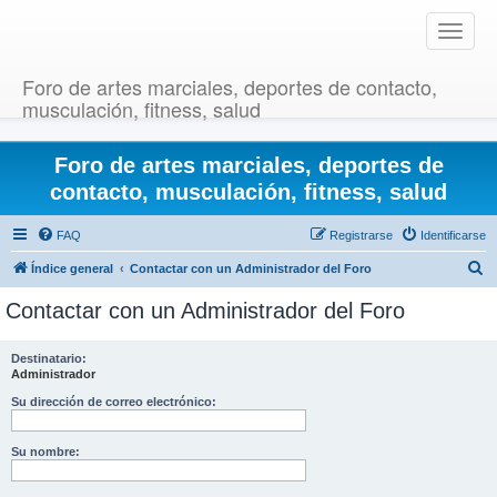
T
o
g
Foro de artes marciales, deportes de contacto,
g
musculación, fitness, salud
l
e
Foro de artes marciales, deportes de
n
a
contacto, musculación, fitness, salud
v
i
FAQ
Registrarse
Identificarse
g
B
Índice general
Contactar con un Administrador del Foro
a
u
t
Contactar con un Administrador del Foro
i
s
o
c
Destinatario:
n
Administrador
a
r
Su dirección de correo electrónico:
Su nombre: