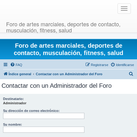
T
o
g
Foro de artes marciales, deportes de contacto,
g
musculación, fitness, salud
l
e
Foro de artes marciales, deportes de
n
a
contacto, musculación, fitness, salud
v
i
FAQ
Registrarse
Identificarse
g
B
Índice general
Contactar con un Administrador del Foro
a
u
t
Contactar con un Administrador del Foro
i
s
o
c
Destinatario:
n
Administrador
a
r
Su dirección de correo electrónico:
Su nombre: