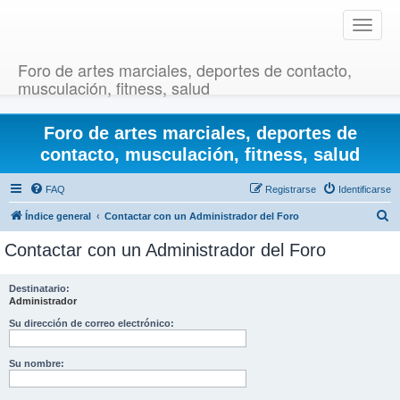
T
o
g
Foro de artes marciales, deportes de contacto,
g
musculación, fitness, salud
l
e
Foro de artes marciales, deportes de
n
a
contacto, musculación, fitness, salud
v
i
FAQ
Registrarse
Identificarse
g
B
Índice general
Contactar con un Administrador del Foro
a
u
t
Contactar con un Administrador del Foro
i
s
o
c
Destinatario:
n
Administrador
a
r
Su dirección de correo electrónico:
Su nombre: