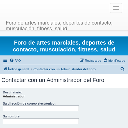
T
o
g
Foro de artes marciales, deportes de contacto,
g
musculación, fitness, salud
l
e
Foro de artes marciales, deportes de
n
a
contacto, musculación, fitness, salud
v
i
FAQ
Registrarse
Identificarse
g
B
Índice general
Contactar con un Administrador del Foro
a
u
t
Contactar con un Administrador del Foro
i
s
o
c
Destinatario:
n
Administrador
a
r
Su dirección de correo electrónico:
Su nombre: