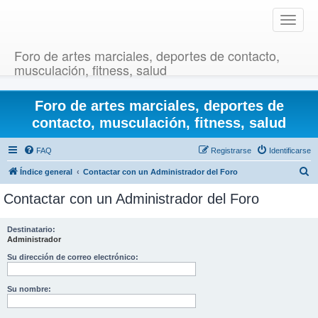
T
o
g
Foro de artes marciales, deportes de contacto,
g
musculación, fitness, salud
l
e
Foro de artes marciales, deportes de
n
a
contacto, musculación, fitness, salud
v
i
FAQ
Registrarse
Identificarse
g
B
Índice general
Contactar con un Administrador del Foro
a
u
t
Contactar con un Administrador del Foro
i
s
o
c
Destinatario:
n
Administrador
a
r
Su dirección de correo electrónico:
Su nombre: