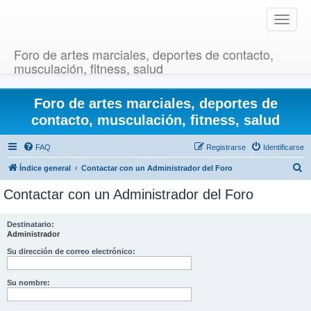
T
o
g
Foro de artes marciales, deportes de contacto,
g
musculación, fitness, salud
l
e
Foro de artes marciales, deportes de
n
a
contacto, musculación, fitness, salud
v
i
FAQ
Registrarse
Identificarse
g
B
Índice general
Contactar con un Administrador del Foro
a
u
t
Contactar con un Administrador del Foro
i
s
o
c
Destinatario:
n
Administrador
a
r
Su dirección de correo electrónico:
Su nombre: