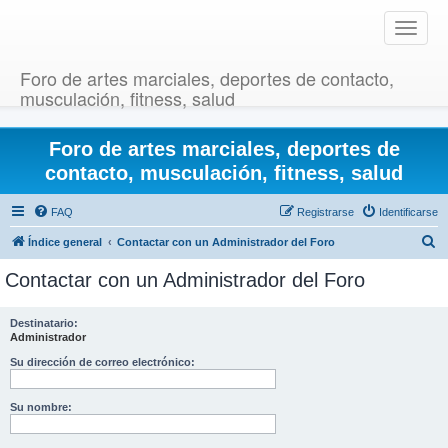
T
o
g
Foro de artes marciales, deportes de contacto,
g
musculación, fitness, salud
l
e
Foro de artes marciales, deportes de
n
a
contacto, musculación, fitness, salud
v
i
FAQ
Registrarse
Identificarse
g
B
Índice general
Contactar con un Administrador del Foro
a
u
t
Contactar con un Administrador del Foro
i
s
o
c
Destinatario:
n
Administrador
a
r
Su dirección de correo electrónico:
Su nombre: