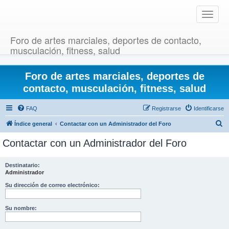
T
o
g
Foro de artes marciales, deportes de contacto,
g
musculación, fitness, salud
l
e
Foro de artes marciales, deportes de
n
a
contacto, musculación, fitness, salud
v
i
FAQ
Registrarse
Identificarse
g
B
Índice general
Contactar con un Administrador del Foro
a
u
t
Contactar con un Administrador del Foro
i
s
o
c
Destinatario:
n
Administrador
a
r
Su dirección de correo electrónico:
Su nombre: