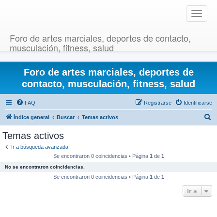
T
o
g
Foro de artes marciales, deportes de contacto,
g
musculación, fitness, salud
l
e
Foro de artes marciales, deportes de
n
a
contacto, musculación, fitness, salud
v
i
FAQ
Registrarse
Identificarse
g
B
Índice general
Buscar
Temas activos
a
u
t
Temas activos
i
s
Ir a búsqueda avanzada
o
c
Se encontraron 0 coincidencias • Página
1
de
1
n
a
No se encontraron coincidencias.
r
Se encontraron 0 coincidencias • Página
1
de
1
Ir a