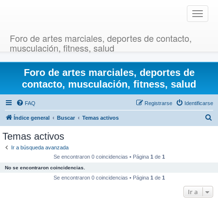
T
o
g
Foro de artes marciales, deportes de contacto,
g
musculación, fitness, salud
l
e
Foro de artes marciales, deportes de
n
a
contacto, musculación, fitness, salud
v
i
FAQ
Registrarse
Identificarse
g
B
Índice general
Buscar
Temas activos
a
u
t
Temas activos
i
s
Ir a búsqueda avanzada
o
c
Se encontraron 0 coincidencias • Página
1
de
1
n
a
No se encontraron coincidencias.
r
Se encontraron 0 coincidencias • Página
1
de
1
Ir a