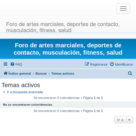
T
o
g
Foro de artes marciales, deportes de contacto,
g
musculación, fitness, salud
l
e
Foro de artes marciales, deportes de
n
a
contacto, musculación, fitness, salud
v
i
FAQ
Registrarse
Identificarse
g
B
Índice general
Buscar
Temas activos
a
u
t
Temas activos
i
s
Ir a búsqueda avanzada
o
c
Se encontraron 0 coincidencias • Página
1
de
1
n
a
No se encontraron coincidencias.
r
Se encontraron 0 coincidencias • Página
1
de
1
Ir a