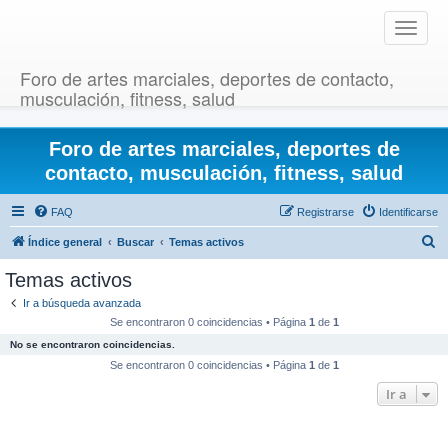
T
o
g
Foro de artes marciales, deportes de contacto,
g
musculación, fitness, salud
l
e
Foro de artes marciales, deportes de
n
a
contacto, musculación, fitness, salud
v
i
FAQ
Registrarse
Identificarse
g
B
Índice general
Buscar
Temas activos
a
u
t
Temas activos
i
s
Ir a búsqueda avanzada
o
c
Se encontraron 0 coincidencias • Página
1
de
1
n
a
No se encontraron coincidencias.
r
Se encontraron 0 coincidencias • Página
1
de
1
Ir a