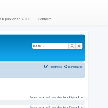
Su publicidad AQUI
Contacto
Buscar
Búsqueda avanza
Registrarse
Identificarse
Se encontraron 0 coincidencias • Página
1
de
1
Se encontraron 0 coincidencias • Página
1
de
1