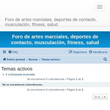
T
o
g
Foro de artes marciales, deportes de contacto,
g
musculación, fitness, salud
l
e
Foro de artes marciales, deportes de
n
a
contacto, musculación, fitness, salud
v
i
FAQ
Registrarse
Identificarse
g
B
Índice general
Buscar
Temas activos
a
u
t
Temas activos
i
s
Ir a búsqueda avanzada
o
c
Se encontraron 0 coincidencias • Página
1
de
1
n
a
No se encontraron coincidencias.
r
Se encontraron 0 coincidencias • Página
1
de
1
Ir a