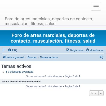
T
o
g
Foro de artes marciales, deportes de contacto,
g
musculación, fitness, salud
l
e
Foro de artes marciales, deportes de
n
a
contacto, musculación, fitness, salud
v
i
FAQ
Registrarse
Identificarse
g
B
Índice general
Buscar
Temas activos
a
u
t
Temas activos
i
s
Ir a búsqueda avanzada
o
c
Se encontraron 0 coincidencias • Página
1
de
1
n
a
No se encontraron coincidencias.
r
Se encontraron 0 coincidencias • Página
1
de
1
Ir a