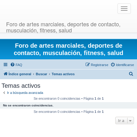
T
o
g
Foro de artes marciales, deportes de contacto,
g
musculación, fitness, salud
l
e
Foro de artes marciales, deportes de
n
a
contacto, musculación, fitness, salud
v
i
FAQ
Registrarse
Identificarse
g
B
Índice general
Buscar
Temas activos
a
u
t
Temas activos
i
s
Ir a búsqueda avanzada
o
c
Se encontraron 0 coincidencias • Página
1
de
1
n
a
No se encontraron coincidencias.
r
Se encontraron 0 coincidencias • Página
1
de
1
Ir a