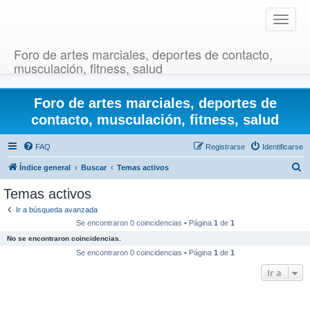
T
o
g
Foro de artes marciales, deportes de contacto,
g
musculación, fitness, salud
l
e
Foro de artes marciales, deportes de
n
a
contacto, musculación, fitness, salud
v
i
FAQ
Registrarse
Identificarse
g
B
Índice general
Buscar
Temas activos
a
u
t
Temas activos
i
s
Ir a búsqueda avanzada
o
c
Se encontraron 0 coincidencias • Página
1
de
1
n
a
No se encontraron coincidencias.
r
Se encontraron 0 coincidencias • Página
1
de
1
Ir a