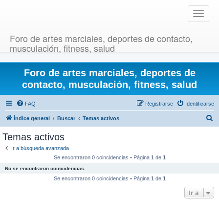
T
o
g
Foro de artes marciales, deportes de contacto,
g
musculación, fitness, salud
l
e
Foro de artes marciales, deportes de
n
a
contacto, musculación, fitness, salud
v
i
FAQ
Registrarse
Identificarse
g
B
Índice general
Buscar
Temas activos
a
u
t
Temas activos
i
s
Ir a búsqueda avanzada
o
c
Se encontraron 0 coincidencias • Página
1
de
1
n
a
No se encontraron coincidencias.
r
Se encontraron 0 coincidencias • Página
1
de
1
Ir a