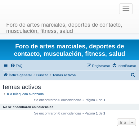
T
o
g
Foro de artes marciales, deportes de contacto,
g
musculación, fitness, salud
l
e
Foro de artes marciales, deportes de
n
a
contacto, musculación, fitness, salud
v
i
FAQ
Registrarse
Identificarse
g
B
Índice general
Buscar
Temas activos
a
u
t
Temas activos
i
s
Ir a búsqueda avanzada
o
c
Se encontraron 0 coincidencias • Página
1
de
1
n
a
No se encontraron coincidencias.
r
Se encontraron 0 coincidencias • Página
1
de
1
Ir a