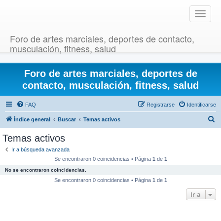
T
o
g
Foro de artes marciales, deportes de contacto,
g
musculación, fitness, salud
l
e
Foro de artes marciales, deportes de
n
a
contacto, musculación, fitness, salud
v
i
FAQ
Registrarse
Identificarse
g
B
Índice general
Buscar
Temas activos
a
u
t
Temas activos
i
s
Ir a búsqueda avanzada
o
c
Se encontraron 0 coincidencias • Página
1
de
1
n
a
No se encontraron coincidencias.
r
Se encontraron 0 coincidencias • Página
1
de
1
Ir a