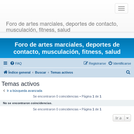
T
o
g
Foro de artes marciales, deportes de contacto,
g
musculación, fitness, salud
l
e
Foro de artes marciales, deportes de
n
a
contacto, musculación, fitness, salud
v
i
FAQ
Registrarse
Identificarse
g
B
Índice general
Buscar
Temas activos
a
u
t
Temas activos
i
s
Ir a búsqueda avanzada
o
c
Se encontraron 0 coincidencias • Página
1
de
1
n
a
No se encontraron coincidencias.
r
Se encontraron 0 coincidencias • Página
1
de
1
Ir a